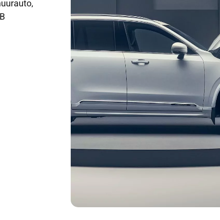
huurauto,
CB