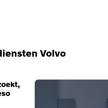
iensten Volvo
zoekt,
eso