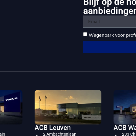
Blijf op de h
aanbiedinge
Wagenpark voor prof
ACB Leuven
ACB Wa
ain
2 Ambachtenlaan
233 Ch