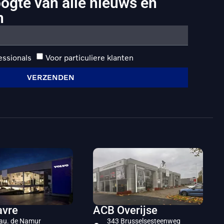
oogte van alle nieuws en
n
essionals
Voor particuliere klanten
VERZENDEN
vre
ACB Overijse
au. de Namur
343 Brusselsesteenweg